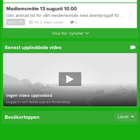
Medlemsmöte 13 augusti 10.00
Obs ändrad tid för vårt medlemsmöte med äventyrsgolf 10.00 träffas vi i Jubileumsparken. Adressen är Frihamnen 7 För er som åker kommunalt Buss nr 19, 21, 42, och X1 Hållplats Frihamnsporten. Spårvagn Linje 10 och 12 Hållplats Jubileumsparken. Väl Mött.
Vallen PC
för 2 dagar sedan
2
Visa fler nyheter
Senast uppladdade video
Ingen video uppladdad
Logga in och ladda upp ert första klipp
Besökartoppen
Länet